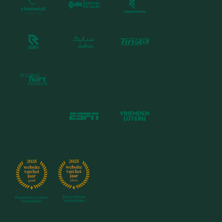
aantal deelnemers:
Eerste 50 memberships: €1.250
-
- Membership 51 t/m 100: €1.500
- Membership 101 t/m 150:
€1.750
Word onderdeel van Business Connect en haal
direct meer uit uw netwerk.
U kunt zich aanmelden via onderstaand
formulier of neem direct contact op
commercie@fortunasittard.nl
via