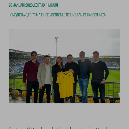
28 JANUARI 2026
LEESTIJD:
1 MINUUT
HOME
/
NIEUWS
/
FORTUNA EN DE VRIENDENLOTERIJ SLAAN DE HANDEN INEEN