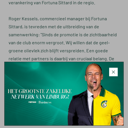
verankering van Fortuna Sittard in de regio.
Roger Kessels, commercieel manager bij Fortuna
Sittard, is tevreden met de uitbreiding van de
samenwerking: "Sinds de promotie is de zichtbaarheid
van de club enorm vergroot. Wij willen dat de geel-
groene olievlek zich blijft verspreiden. Een goede
relatie met partners is daarbij van cruciaal belang. De
VriendenLoterij is al twintig jaar betrokken bij de
VriendenLoterij Eredivisie en weet als geen ander wat
er speelt in de samenleving. We zijn dan ook blij dat we
deze samenwerking verder intensiveren."
Ook de VriendenLoterij ziet in Fortuna een partner met
een sterke regionale binding.
"
Fortuna Sittard vervult
via de stichting Fortuna Verbindt een verbindende rol