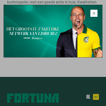
buitenspeler, met een goede actie in huis. Kwaliteiten
die we nog graag wilden toevoegen aan de selectie."
Griffith maakte op zijn zeventiende de overstap van
Zeeburgia naar AZ. In 2019 maakte hij namens de
beloftes van de Alkmaarders zijn debuut in het
betaalde voetbal. In totaal kwam hij 77 keer in actie
voor Jong AZ. Daarin wist Griffith tien doelpunten en
dertien assists te noteren.
NL
EN