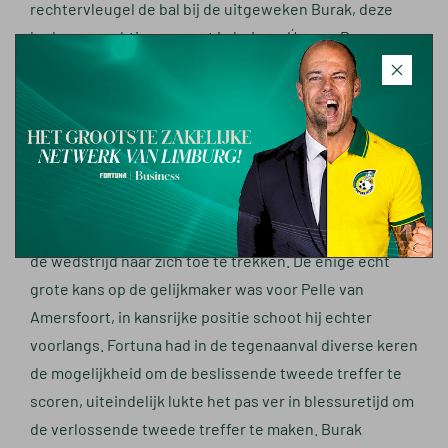
rechtervleugel de bal bij de uitgeweken Burak, deze
had een prachtige voorzet in huis op Úmaro. De
buitenspeler kopte de bal op uiterst fraaie wijze achter
doelman Mous: 1-0. Enkele minuten later had Rodrigo
Guth een uitstekende mogelijkheden om de
voorsprong te verdubbelen, na een hoekschop kopte
hij echter net over.
Heerenveen voerde enkele wissels door en probeerde
de wedstrijd naar zich toe te trekken. De enige écht
grote kans op de gelijkmaker was voor Pelle van
Amersfoort, in kansrijke positie schoot hij echter
voorlangs. Fortuna had in de tegenaanval diverse keren
de mogelijkheid om de beslissende tweede treffer te
scoren, uiteindelijk lukte het pas ver in blessuretijd om
de verlossende tweede treffer te maken. Burak