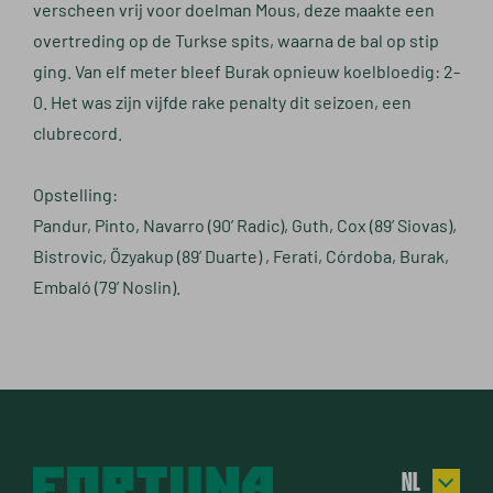
verscheen vrij voor doelman Mous, deze maakte een
overtreding op de Turkse spits, waarna de bal op stip
ging. Van elf meter bleef Burak opnieuw koelbloedig: 2-
0. Het was zijn vijfde rake penalty dit seizoen, een
clubrecord.
Opstelling:
Pandur, Pinto, Navarro (90’ Radic), Guth, Cox (89’ Siovas),
Bistrovic, Özyakup (89’ Duarte) , Ferati, Córdoba, Burak,
Embaló (79’ Noslin).
NL