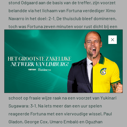
stond Odgaard aan de basis van de treffer, zijn voorzet
belandde via het lichaam van Fortuna verdediger Ximo
Navarro in het doel: 2-1. De thuisclub bleef domineren,
toch was Fortuna zeven minuten voor rust dicht bij een
nieuwe gelijkmaker. Een voorzet van Córdoba werd
door Vanheusden van richting veranderd, AZ-doelman
Mathew Ryan kon ternauwernood een tweede
tegentreffer voorkomen.
Na rust was AZ de dominerende ploeg, na 56 minuten
spelen noteerde de thuisclub de derde treffer. Het
doelpunt werd gescoord door Vangelis Pavlidis, hij
schoot op fraaie wijze raak na een voorzet van Yukinari
Sugawara: 3-1. Na iets meer dan een uur spelen
reageerde Fortuna met een viervoudige wissel, Paul
Gladon, George Cox, Umaro Embaló en Oguzhan