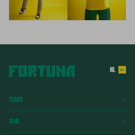
NL
EN
DE
TEAMS
ES
TR
Fortuna
CLUB
Fortuna Academy