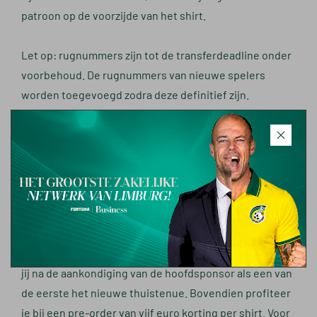
patroon op de voorzijde van het shirt.
Let op: rugnummers zijn tot de transferdeadline onder
voorbehoud. De rugnummers van nieuwe spelers
worden toegevoegd zodra deze definitief zijn.
Pre-orderen
Fortuna is momenteel druk in de weer met het
vastleggen van een hoofdsponsor. Door deze
ontwikkelingen zullen de shirts voorlopig nog niet
fysiek te koop zijn. Kan je toch niet wachten? Het
webshop
thuistenue is vanaf vandaag al wel via de
te
pre-orderen. Door het shirt alvast te bestellen ontvang
jij na de aankondiging van de hoofdsponsor als een van
de eerste het nieuwe thuistenue. Bovendien profiteer
je bij een pre-order van vijf euro korting per shirt. Voor