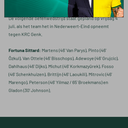
maakte het enige doelpunt na rust: 0-9.
De volgende oefenwedstrijd staat gepland op vrijdag 4
juli, als het team het in Nederweert-Eind opneemt
tegen KRC Genk.
Fortuna Sittard:
Martens (46' Van Parys), Pinto (46'
Özkul), Van Ottele (46' Bisschops), Adewoye (46' Grujcic),
Dahlhaus (46' Dijks), Michut (46' Korkmazyürek), Fosso
(46' Schenkhuizen), Brittijn (46' Laoukili), Mitrovic (46'
Marengo), Peterson (46' Yilmaz / 65' Broekmans) en
Gladon (30' Johnson).