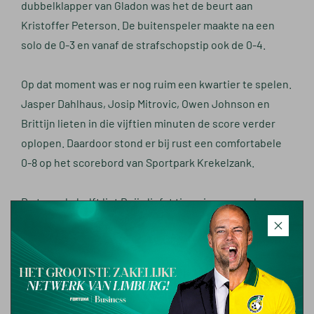
dubbelklapper van Gladon was het de beurt aan
Kristoffer Peterson. De buitenspeler maakte na een
solo de 0-3 en vanaf de strafschopstip ook de 0-4.
Op dat moment was er nog ruim een kwartier te spelen.
Jasper Dahlhaus, Josip Mitrovic, Owen Johnson en
Brittijn lieten in die vijftien minuten de score verder
oplopen. Daardoor stond er bij rust een comfortabele
0-8 op het scorebord van Sportpark Krekelzank.
De tweede helft liet Buijs liefst tien nieuwe spelers
opdraven, alleen de al ingevallen Johnson bleef staan.
Liefst negen jeugdspelers begonnen aan de tweede
helft, aangevuld met de ervaring van Darijo Grujcic en
Mitchell Dijks. Zo voorspoedig als de eerste helft liep,
liep het in het tweede bedrijf niet meer. Eren Özkul