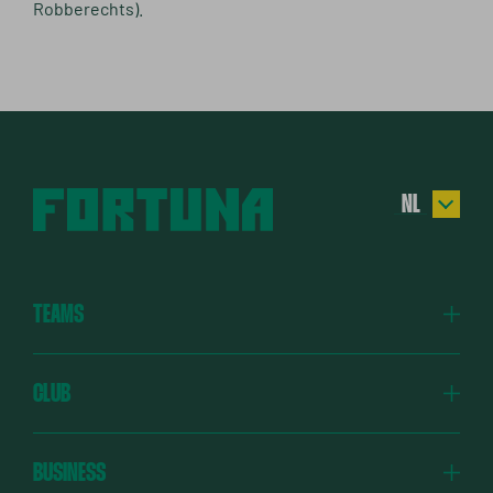
Robberechts).
NL
EN
DE
TEAMS
ES
TR
Fortuna
CLUB
Fortuna Academy
Fortuna Verbindt
BUSINESS
Fortuniors