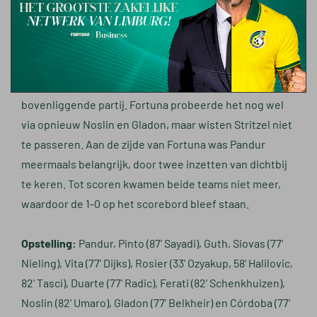
de aftrap was er opnieuw een grote kans voor de
Duitsers, deze keer door een slippertje van Rodrigo
Guth. Hollerbach schoot de bal echter net naast.
In het restant van de wedstrijd bleef Wiesbaden de
bovenliggende partij. Fortuna probeerde het nog wel
via opnieuw Noslin en Gladon, maar wisten Stritzel niet
te passeren. Aan de zijde van Fortuna was Pandur
meermaals belangrijk, door twee inzetten van dichtbij
te keren. Tot scoren kwamen beide teams niet meer,
waardoor de 1-0 op het scorebord bleef staan.
Opstelling:
Pandur, Pinto (87' Sayadi), Guth, Siovas (77'
Nieling), Vita (77' Dijks), Rosier (33' Ozyakup, 58' Halilovic,
82' Tasci), Duarte (77' Radic), Ferati (82' Schenkhuizen),
Noslin (82' Umaro), Gladon (77' Belkheir) en Córdoba (77'