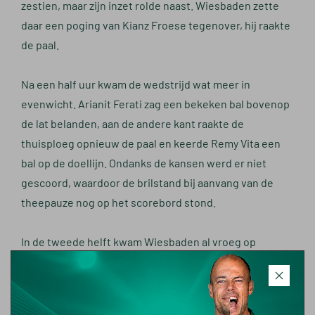
zestien, maar zijn inzet rolde naast. Wiesbaden zette
daar een poging van Kianz Froese tegenover, hij raakte
de paal.
Na een half uur kwam de wedstrijd wat meer in
evenwicht. Arianit Ferati zag een bekeken bal bovenop
de lat belanden, aan de andere kant raakte de
thuisploeg opnieuw de paal en keerde Remy Vita een
bal op de doellijn. Ondanks de kansen werd er niet
gescoord, waardoor de brilstand bij aanvang van de
theepauze nog op het scorebord stond.
In de tweede helft kwam Wiesbaden al vroeg op
voorsprong. Deroy Duarte verloor onnodig de bal en
zag hoe Froese daar optimaal van profiteerde door de
bal in de korte hoek langs Pandur te schuiven. Direct na