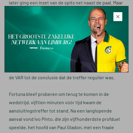
later ging een inzet van de spits net naast de paal. Maar
ook de gasten hadden hun kansen, opnieuw moest
Branderhorst zijn kwaliteiten tonen op schoten van Van
der Werff en Van Bergen. Na een uur spelen
verdubbelde Groningen haar voorsprong. Een
hoekschop van Fortuna werd weggewerkt, in de
tegenaanval scoorde Marvin Peersman met een
beheerst schot 0-2. De assistent had buitenspel
geconstateerd, na bestudering van de beelden kwam
de VAR tot de conclusie dat de treffer regulier was.
Fortuna bleef proberen om terug te komen in de
wedstrijd, vijftien minuten vóór tijd kwam de
aansluitingstreffer tot stand. Na een langlopende
aanval vond Ivo Pinto, die zijn vijfhonderdste profduel
speelde, het hoofd van Paul Gladon, met een fraaie