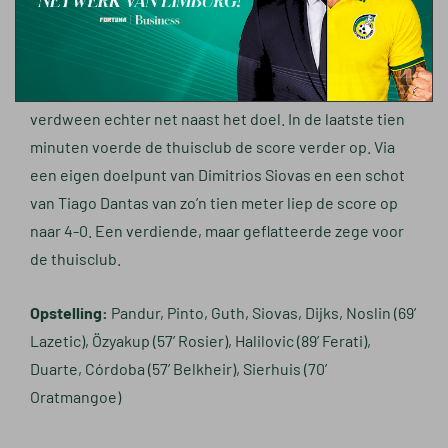
échte vuist meer maken, alleen invaller Mouhamed
Belkheir was dicht bij de aansluitingstreffer. De
Algerijn reageerde attent op een lange bal van een
andere invaller, Loreintz Rosier. De inzet van Belkheir
verdween echter net naast het doel. In de laatste tien
minuten voerde de thuisclub de score verder op. Via
een eigen doelpunt van Dimitrios Siovas en een schot
van Tiago Dantas van zo’n tien meter liep de score op
naar 4-0. Een verdiende, maar geflatteerde zege voor
de thuisclub.
Opstelling:
Pandur, Pinto, Guth, Siovas, Dijks, Noslin (69’
Lazetic), Özyakup (57’ Rosier), Halilovic (89’ Ferati),
Duarte, Córdoba (57’ Belkheir), Sierhuis (70’
Oratmangoe)