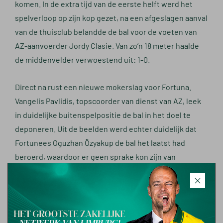
komen. In de extra tijd van de eerste helft werd het
spelverloop op zijn kop gezet, na een afgeslagen aanval
van de thuisclub belandde de bal voor de voeten van
AZ-aanvoerder Jordy Clasie. Van zo’n 18 meter haalde
de middenvelder verwoestend uit: 1-0.
Direct na rust een nieuwe mokerslag voor Fortuna.
Vangelis Pavlidis, topscoorder van dienst van AZ, leek
in duidelijke buitenspelpositie de bal in het doel te
deponeren. Uit de beelden werd echter duidelijk dat
Fortunees Oguzhan Özyakup de bal het laatst had
beroerd, waardoor er geen sprake kon zijn van
buitenspel: 2-0.
Zonder goed te spelen had de thuisclub de kloof
gemaakt. Fortuna kon na de nieuwe opdoffer geen