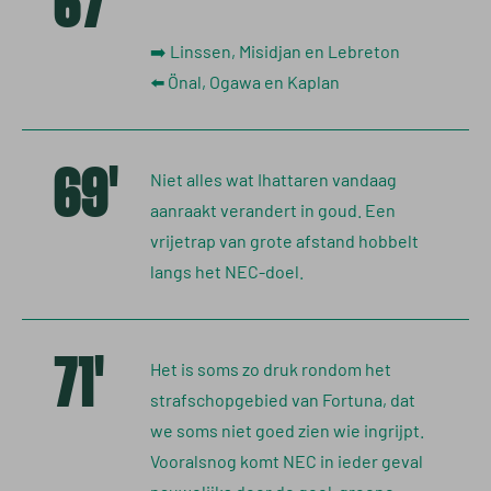
67'
➡️ Linssen, Misidjan en Lebreton
⬅️ Önal, Ogawa en Kaplan
69'
Niet alles wat Ihattaren vandaag
aanraakt verandert in goud. Een
vrijetrap van grote afstand hobbelt
langs het NEC-doel.
71'
Het is soms zo druk rondom het
strafschopgebied van Fortuna, dat
we soms niet goed zien wie ingrijpt.
Vooralsnog komt NEC in ieder geval
nauwelijks door de geel-groene