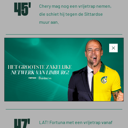
45'
Chery mag nog een vrijetrap nemen,
die schiet hij tegen de Sittardse
muur aan.
HT
Een vermakelijke eerste helft met
een doelpunt voor beide
ploegen. Tot na de theepauze!
46'
We gaan verder in Nijmegen! Geen
wijzigingen, dezelfde 22 namen.
47'
LAT! Fortuna met een vrijetrap vanaf