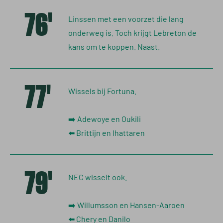
76'
Linssen met een voorzet die lang
onderweg is. Toch krijgt Lebreton de
kans om te koppen. Naast.
77'
Wissels bij Fortuna.
➡️ Adewoye en Oukili
⬅️ Brittijn en Ihattaren
79'
NEC wisselt ook.
➡️ Willumsson en Hansen-Aaroen
⬅️ Chery en Danilo