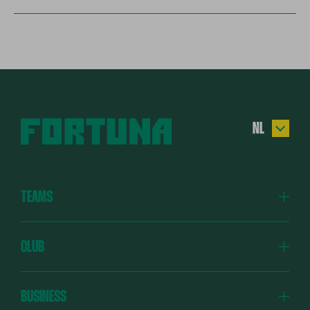
NL
EN
DE
TEAMS
ES
TR
Fortuna
CLUB
Fortuna Academy
Fortuna Verbindt
BUSINESS
Fortuniors