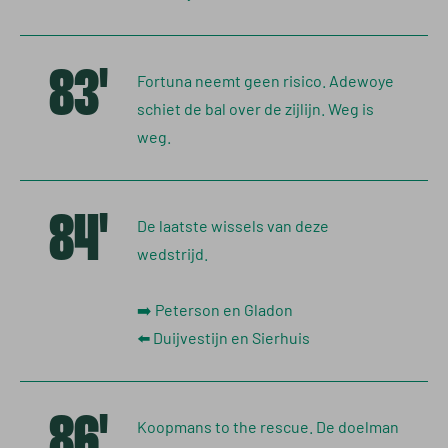
83'
Fortuna neemt geen risico. Adewoye
schiet de bal over de zijlijn. Weg is
weg.
84'
De laatste wissels van deze
wedstrijd.
➡️ Peterson en Gladon
⬅️ Duijvestijn en Sierhuis
86'
Koopmans to the rescue. De doelman