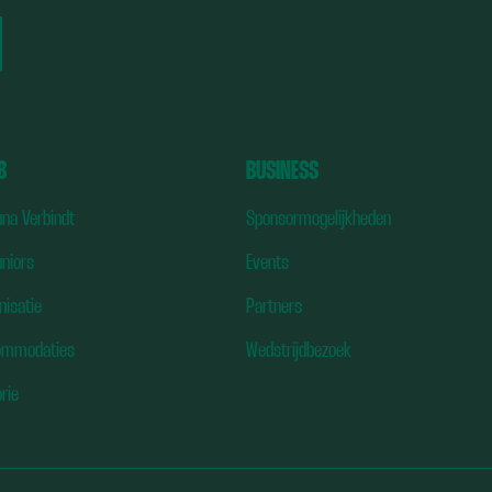
B
BUSINESS
una Verbindt
Sponsormogelijkheden
uniors
Events
nisatie
Partners
ommodaties
Wedstrijdbezoek
orie