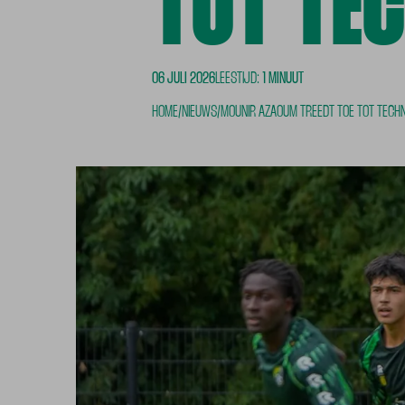
TOT TEC
06 JULI 2026
LEESTIJD:
1 MINUUT
HOME
/
NIEUWS
/
MOUNIR AZAOUM TREEDT TOE TOT TECHN