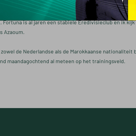
p en NAC Breda. Bij Fortuna zet hij de volgende stap in zij
jn. Fortuna is al jaren een stabiele Eredivisieclub en ik kij
dus Azaoum.
e zowel de Nederlandse als de Marokkaanse nationaliteit b
nd maandagochtend al meteen op het trainingsveld.