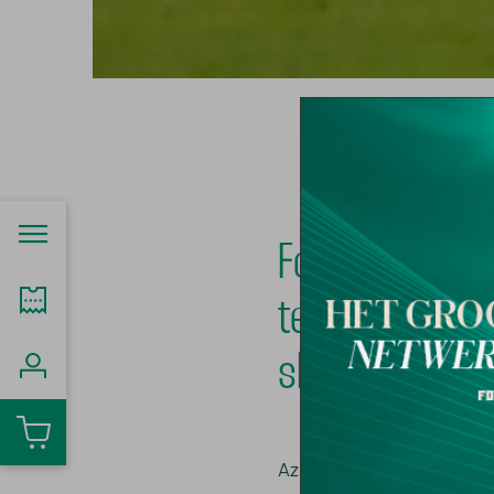
Fortuna Sitta
technische st
slag als assis
Azaoum brengt de nodige 