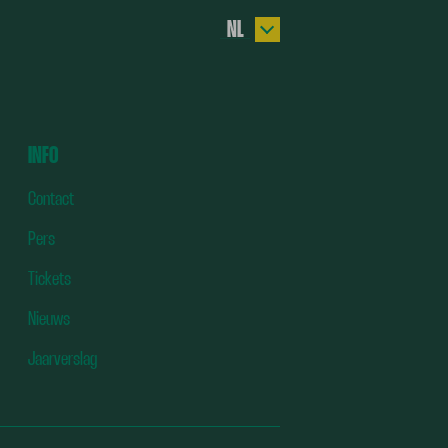
NL
EN
DE
ES
INFO
TR
Contact
Pers
Tickets
Nieuws
Jaarverslag