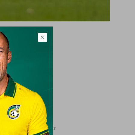
egd aan de
aat aan de
.
f als assistent-trainer