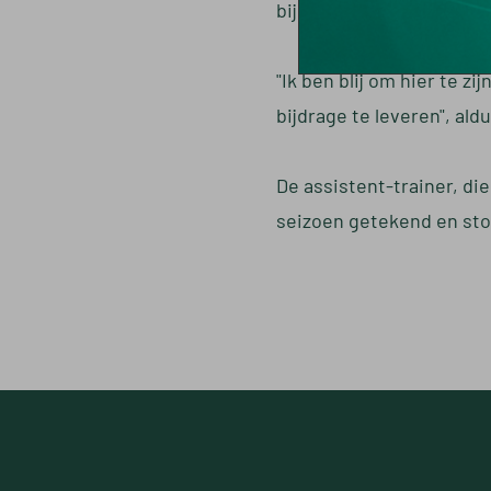
bij Telstar, De Graafscha
"Ik ben blij om hier te zi
bijdrage te leveren", al
De assistent-trainer, di
seizoen getekend en sto