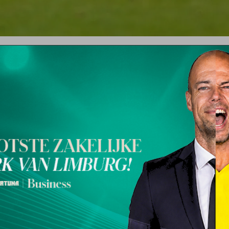
rd heeft Mounir Azaoum toegevo
af. De 35-jarige Eindhovenaar g
tent-trainer van het eerste elftal
ervaring mee naar Limburg. In het verleden was hij actie