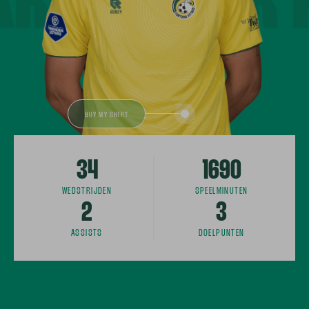
BUY MY SHIRT
34
1690
WEDSTRIJDEN
SPEELMINUTEN
2
3
ASSISTS
DOELPUNTEN