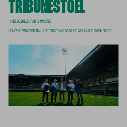
TRIBUNESTOEL
11 MEI 2026
LEESTIJD:
2 MINUTEN
HOME
/
NIEUWS
/
FORTUNA ONDERZOEKT HAALBAARHEID CIRCULAIRE TRIBUNESTOEL