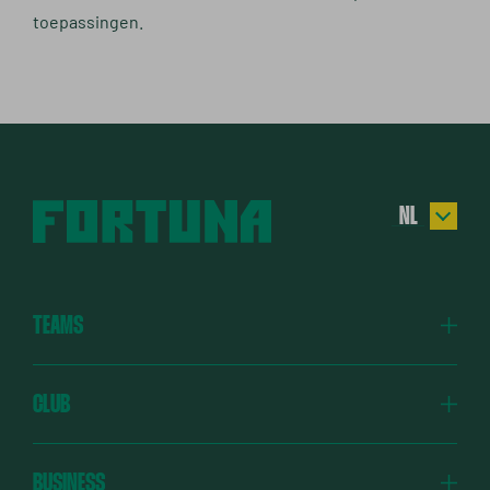
toepassingen.
NL
EN
DE
TEAMS
ES
TR
Fortuna
CLUB
Fortuna Academy
Fortuna Verbindt
BUSINESS