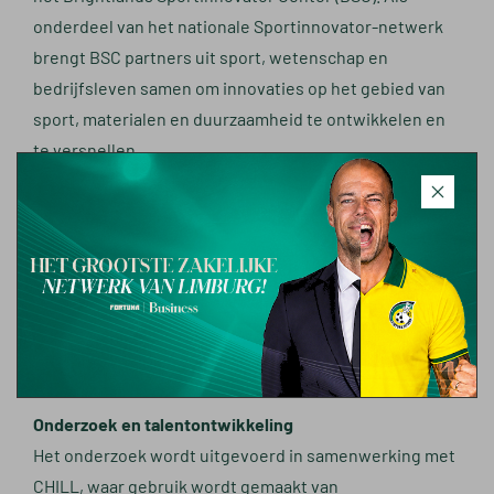
onderdeel van het nationale Sportinnovator-netwerk
brengt BSC partners uit sport, wetenschap en
bedrijfsleven samen om innovaties op het gebied van
sport, materialen en duurzaamheid te ontwikkelen en
te versnellen.
De industriële partner is W&H Sports, een marktpartij
met uitgebreide ervaring in stadioninrichting en
tribunestoelen. Het bedrijf werkt actief aan het
verduurzamen van producten en supply chain en neemt
deel om circulaire oplossingen voor stadioninrichting
te realiseren.
Onderzoek en talentontwikkeling
Het onderzoek wordt uitgevoerd in samenwerking met
CHILL, waar gebruik wordt gemaakt van