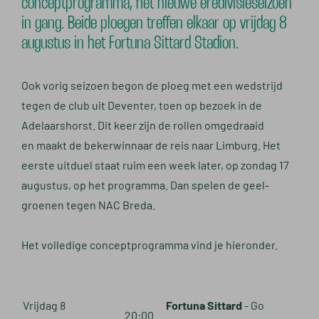
conceptprogramma, het nieuwe eredivisieseizoen
in gang. Beide ploegen treffen elkaar op vrijdag 8
augustus in het Fortuna Sittard Stadion.
Ook vorig seizoen begon de ploeg met een wedstrijd
tegen de club uit Deventer, toen op bezoek in de
Adelaarshorst. Dit keer zijn de rollen omgedraaid
en maakt de bekerwinnaar de reis naar Limburg. Het
eerste uitduel staat ruim een week later, op zondag 17
augustus, op het programma. Dan spelen de geel-
groenen tegen NAC Breda.
Het volledige conceptprogramma vind je hieronder.
Fortuna Sittard
Vrijdag 8
- Go
20:00