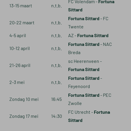
Fortuna
FC Volendam -
13-15 maart
n.t.b.
Sittard
Fortuna Sittard
- FC
20-22 maart
n.t.b.
Twente
Fortuna Sittard
4-5 april
n.t.b.
AZ -
Fortuna Sittard
- NAC
10-12 april
n.t.b.
Breda
sc Heerenveen -
21-26 april
n.t.b.
Fortuna Sittard
Fortuna Sittard
-
2-3 mei
n.t.b.
Feyenoord
Fortuna Sittard
- PEC
Zondag 10 mei
16:45
Zwolle
Fortuna
FC Utrecht -
Zondag 17 mei
14:30
Sittard