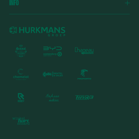
INFO
Events
Accommodaties
Contact
Partners
Historie
Pers
Wedstrijdbezoek
Tickets
Nieuws
Jaarverslag