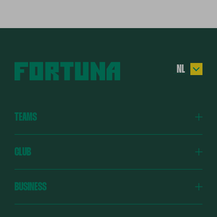
NL
EN
DE
TEAMS
ES
TR
Fortuna
CLUB
Fortuna Academy
Fortuna Verbindt
BUSINESS
Fortuniors
Sponsormogelijkheden
Organisatie