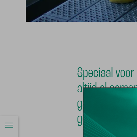
Speciaal voor 
altijd al same
gaan? Dit is j
geweldige midd