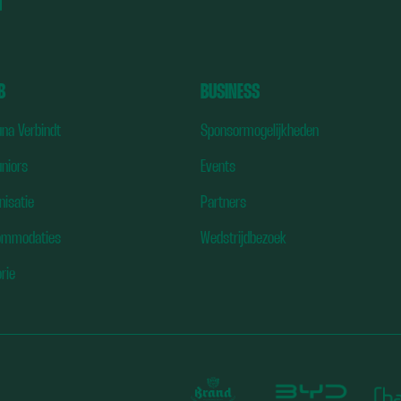
B
BUSINESS
una Verbindt
Sponsormogelijkheden
uniors
Events
nisatie
Partners
ommodaties
Wedstrijdbezoek
orie