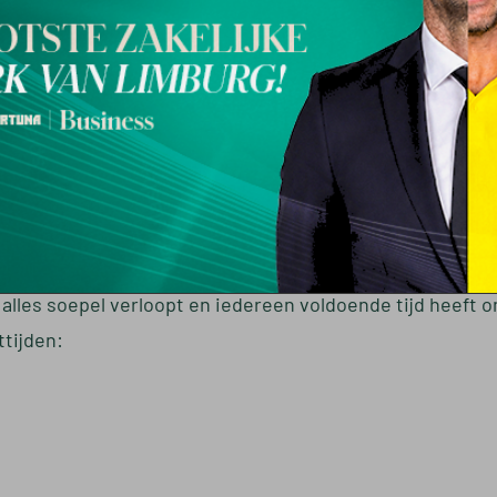
mei
zijn jullie van harte welkom in het Fortuna Sittard S
le middag krijgen de Mini’s de kans om samen met de spel
r andere een stoere foto op het veld, zodat iedereen 
g die je als echte Fortuna-fan natuurlijk niet wilt misse
alles soepel verloopt en iedereen voldoende tijd heeft o
tijden: