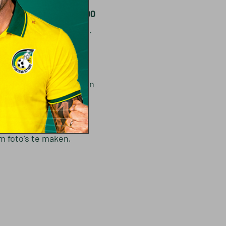
tadion van
15:00 tot 16:00
ers op de foto te gaan.
met mooie herinneringen
n!
m foto’s te maken,