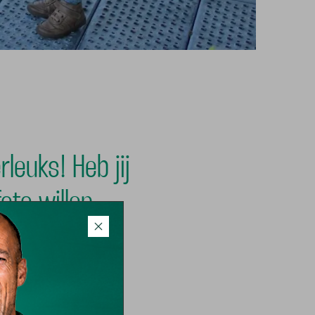
leuks! Heb jij
oto willen
eef je een
aan!