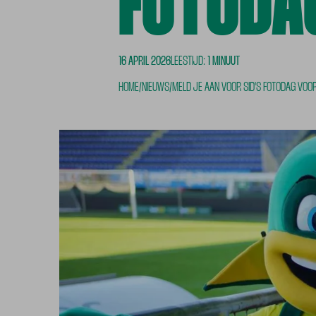
FOTODAG
16 APRIL 2026
LEESTIJD:
1 MINUUT
HOME
/
NIEUWS
/
MELD JE AAN VOOR SID'S FOTODAG VOOR 