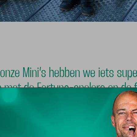
onze Mini’s hebben we iets super
n met de Fortuna-spelers op de f
e kans! Tijdens Sid’s Fotodag bel
ag in het stadion. Meld je snel 