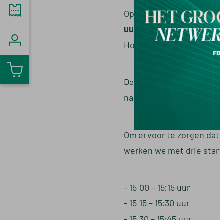
Op
woensdagmiddag 13 
uur
. Tijdens deze specia
Hoe gaaf is dat?!
Daarnaast maken we onde
naar huis gaat. Een midda
Om ervoor te zorgen dat 
werken we met drie start
- 15:00 – 15:15 uur
- 15:15 – 15:30 uur
- 15:30 – 15:45 uur